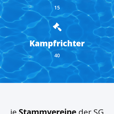
15
Kampfrichter
40
ie
Stammvereine
der SG