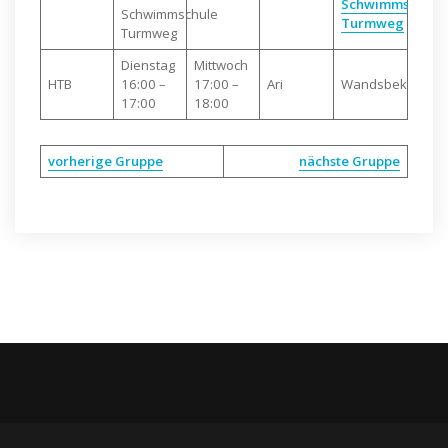
Schwimmschule
Schwimmschule
Turmweg
Turmweg
Dienstag
Mittwoch
HTB
16:00 –
17:00 –
Ari
Wandsbek
17:00
18:00
vorherige Gruppe
nächste Gruppe