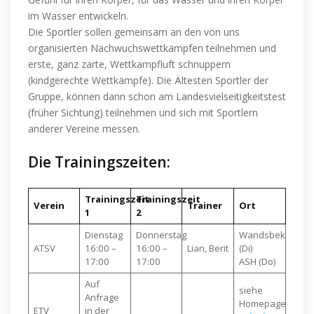
im Wasser entwickeln.
Die Sportler sollen gemeinsam an den von uns
organisierten Nachwuchswettkämpfen teilnehmen und
erste, ganz zarte, Wettkampfluft schnuppern
(kindgerechte Wettkämpfe). Die Ältesten Sportler der
Gruppe, können dann schon am Landesvielseitigkeitstest
(früher Sichtung) teilnehmen und sich mit Sportlern
anderer Vereine messen.
Die Trainingszeiten:
Trainingszeit
Trainingszeit
Verein
Trainer
Ort
1
2
Dienstag
Donnerstag
Wandsbek
ATSV
16:00 –
16:00 –
Lian, Berit
(Di)
17:00
17:00
ASH (Do)
Auf
siehe
Anfrage
Homepage
ETV
in der