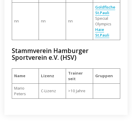
Goldfische
St.Pauli
Special
nn
nn
nn
Olympics
Haie
S
t.Pauli
Stammverein Hamburger
Sportverein e.V. (HSV)
Trainer
Name
Lizenz
Gruppen
seit
Mario
C-Lizenz
>10 Jahre
Peters