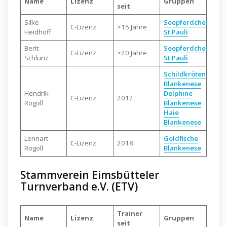
Name
Lizenz
Gruppen
seit
Silke
Seepferdchen
C-Lizenz
>15 Jahre
Heidhoff
St.Pauli
Berit
Seepferdchen
C-Lizenz
>20 Jahre
Schlünz
St.Pauli
Schildkröten
Blan
k
enese
Hendrik
Delphine
C-Lizenz
2012
Rogoll
Blankenese
Haie
Blankenese
Lennart
Goldfische
C-Lizenz
2018
Rogoll
Blankenese
Stammverein Eimsbütteler
Turnverband e.V. (ETV)
Trainer
Name
Lizenz
Gruppen
seit