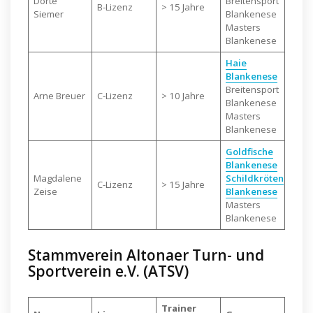
Dörte
Breitensport
B-Lizenz
> 15 Jahre
Siemer
Blankenese
Masters
Blankenese
Haie
Blankenese
Breitensport
Arne Breuer
C-Lizenz
> 10 Jahre
Blankenese
Masters
Blankenese
Goldfische
Blankenese
Magdalene
Schildkröten
C-Lizenz
> 15 Jahre
Zeise
Blankenese
Masters
Blankenese
Stammverein Altonaer Turn- und
Sportverein e.V. (ATSV)
Trainer