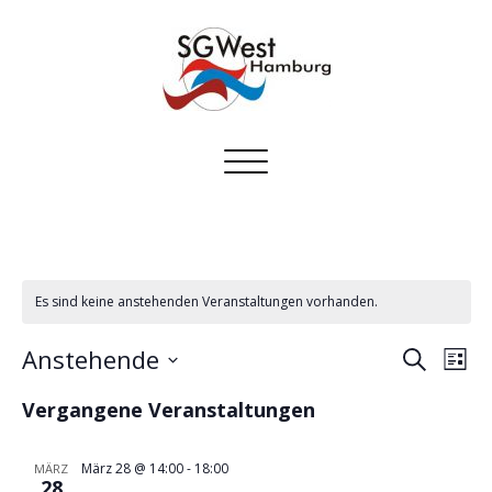
Toggle
navigation
Es sind keine anstehenden Veranstaltungen vorhanden.
Verans
Ver
Anstehende
Suche
Liste
Ans
Suche
Datum
Nav
Vergangene Veranstaltungen
und
wählen.
Ansich
März 28 @ 14:00
-
18:00
MÄRZ
Naviga
28